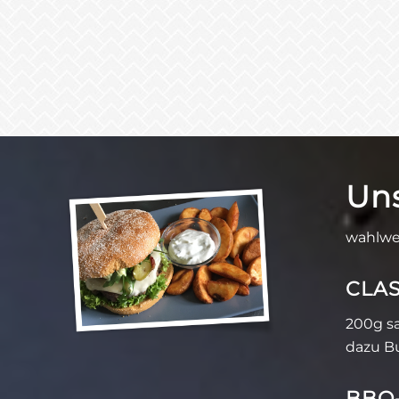
Un
wahlwei
CLAS
200g sa
dazu B
BBQ-