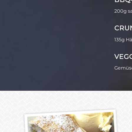
200g sa
CRU
135g Hä
VEGG
Gemüseb